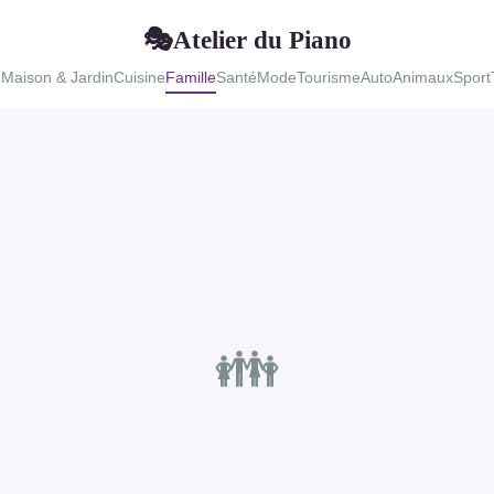
Atelier du Piano
🎭
u
Maison & Jardin
Cuisine
Famille
Santé
Mode
Tourisme
Auto
Animaux
Sport
👪