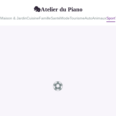
Atelier du Piano
🎭
u
Maison & Jardin
Cuisine
Famille
Santé
Mode
Tourisme
Auto
Animaux
Sport
⚽